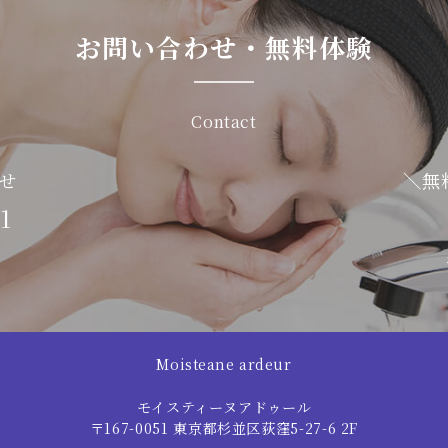
お問い合わせ・無料体験
Contact
せ
＼無
1
Moisteane ardeur
モイスティーヌアドゥール
〒167-0051 東京都杉並区荻窪5-27-6 2F