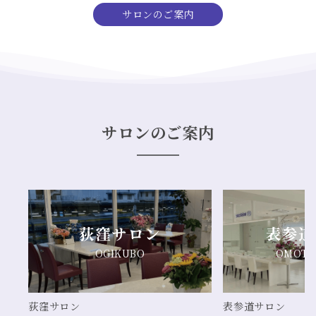
サロンのご案内
サロンのご案内
荻窪サロン
表参道
OGIKUBO
OMOTE
荻窪サロン
表参道サロン