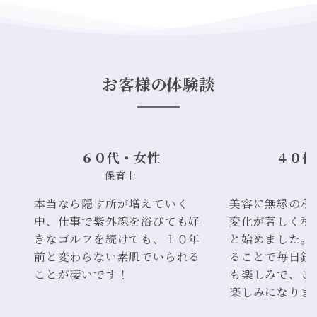
お客様の体験談
６０代・女性
４０代
保育⼠
主
本当なら隠す所が増えていく
美容に無縁の私
中、仕事で紫外線を浴びても好
変化が著しく私
きなゴルフを続けても、１０年
と始めました。
前と変わらない素肌でいられる
ることで毎⽇鏡
ことが凄いです！
も楽しみで、こ
楽しみになりま